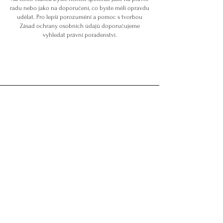
radu nebo jako na doporučení, co byste měli opravdu
udělat. Pro lepší porozumění a pomoc s tvorbou
Zásad ochrany osobních údajů doporučujeme
vyhledat právní poradenství.
Kontakt
renadance@gmail.com
+420 608 435 999