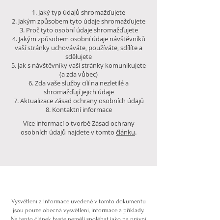
Jaký typ údajů shromažďujete
Jakým způsobem tyto údaje shromažďujete
Proč tyto osobní údaje shromažďujete
Jakým způsobem osobní údaje návštěvníků
vaší stránky uchováváte, používáte, sdílíte a
sdělujete
Jak s návštěvníky vaší stránky komunikujete
(a zda vůbec)
Zda vaše služby cílí na nezletilé a
shromažďují jejich údaje
Aktualizace Zásad ochrany osobních údajů
Kontaktní informace
Více informací o tvorbě Zásad ochrany
osobních údajů najdete v tomto
článku
.
Vysvětlení a informace uvedené v tomto dokumentu
jsou pouze obecná vysvětlení, informace a příklady.
Na tento článek byste neměli spoléhat jako na právní