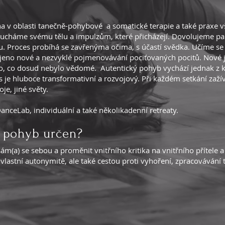
ína v oblasti tanečně-pohybové a somatické terapie a také praxe 
oucháme svému tělu a impulzům, které přicházejí. Dovolujeme pak
 Proces probíhá se zavřenýma očima, s účastí svědka. Učíme se
ojeno nové a nezvyklé pojmenovávání pociťovaných pocitů. Nové j
to, co dosud nebylo vědomé. Autentický pohyb vychází jednak z k
s je hluboce transformativní a rozvojový. Při každém setkání zaží
je, jiné světy.
anceLab, individuální a také několikadenní retreaty.
ý pohyb určen?
at sám(a) se sebou a proměnit vnitřního kritika na vnitřního přítel
k vlastní autonymitě, ale také cestou proti vyhoření, zpracovává