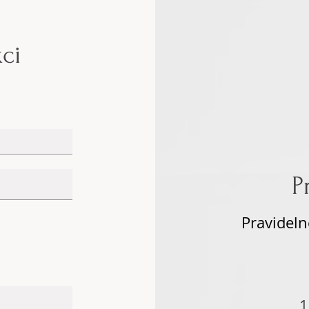
ci
P
Pravideln
1