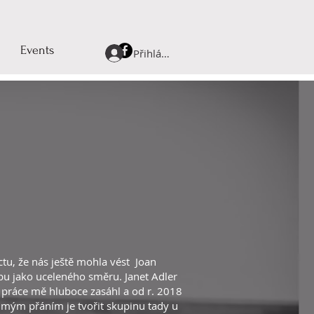
Events
Přihlásit se
tu, že nás ještě mohla vést Joan
bu jako uceleného směru. Janet Adler
 práce mě hluboce zasáhl a od r. 2018
 mým přáním je tvořit skupinu tady u