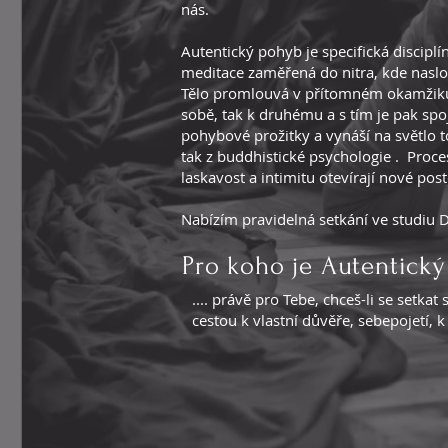
nás.
Autentický pohyb je specifická discipl
meditace zaměřená do nitra, kde nasl
Tělo promlouvá v přítomném okamžiku.
sobě, tak k druhému a s tím je pak sp
pohybové prožitky a vynáší na světlo 
tak z buddhistické psychologie . Proce
laskavost a intimitu otevírají nové posto
Nabízím pravidelná setkání ve studiu D
Pro koho je Autentick
.... právě pro Tebe, chceš-li se setk
cestou k vlastní důvěře, sebepojetí, 