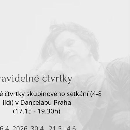
ravidelné čtvrtky
é čtvrtky skupinového setkání (4-8
lidí) v Dancelabu Praha
(17.15 - 19.30h)
6.4. 2026, 30.4., 21.5., 4.6.