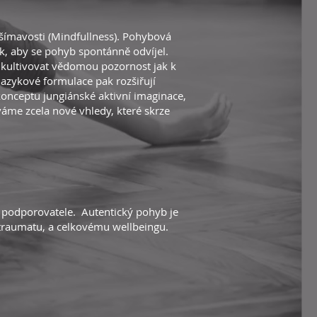
všímavosti (Mindfullness). Pohybová
, aby se pohyb spontánně odvíjel.
 kultivovat vědomou pozornost jak k
azykové formulace pak rozšiřují
onceptu jungiánské aktivní imaginace,
váme zcela nové vhledy, které skrze
e a podporovatele. Autentický pohyb je
ní traumatu, a celkovému wellbeingu.