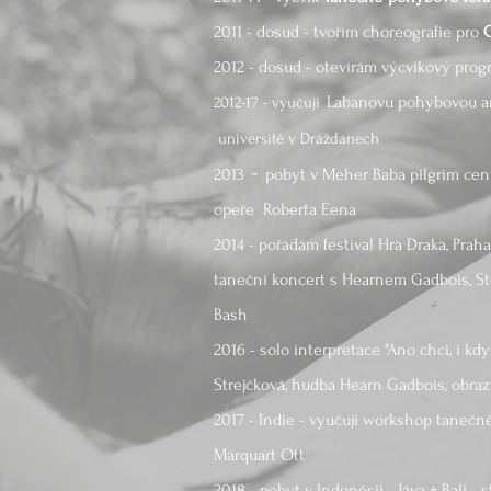
2011 - dosud - tvořím choreografie pro
2012 - dosud - otevírám výcvikový pro
Labanovu pohybovou a
2012-17
- vyučuji
universitě v Dráždanech
-
2013
pobyt v Meher Baba pilgrim cent
opeře Roberta Eena
2014 - pořádám festival Hra Draka, Prah
taneční koncert s Hearnem Gadbois, 
Bash
2016 - solo interpretace "Ano chci, i kd
Strejčková, hudba Hearn Gadbois, obra
2017 - Indie - vyučuji workshop taneč
Marquart Ott
2018 - pobyt v Indonésii - Jáva + Bali 