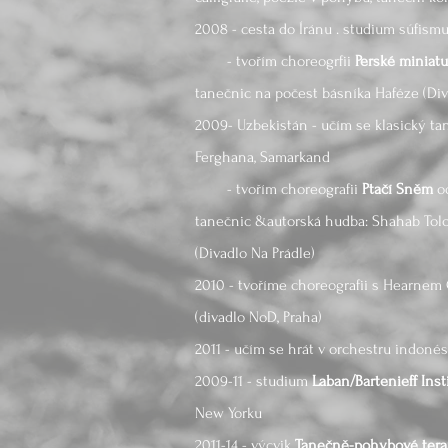
2008 - cesta do Íránu . studium súfism
- tvořím choreogrfii
Perské miniatu
tanečnic na počest básníka Haféze (Div
2009- Uzbekistán - učím se klasický ta
Ferghana, Samarkand
- tvořím choreografii
Ptačí Sněm
o
tanečnic &autorská hudba: Shahab Tol
(Divadlo Na Prádle)
2010 - tvoříme choreografii s Hearnem
(divadlo NoD, Praha)
2011 - učím se hrát v orchestru indon
2009-11 - studium
Laban/Bartenieff Ins
New Yorku
2011-14 - výcvik
Tanečně-pohybové tera