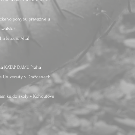
tického pohybu převážně u
Kowalske
ha (studio Alta)
u na KATAP DAMU Praha
ce University v Dráždanech
eramiku do školy v Kohoutově