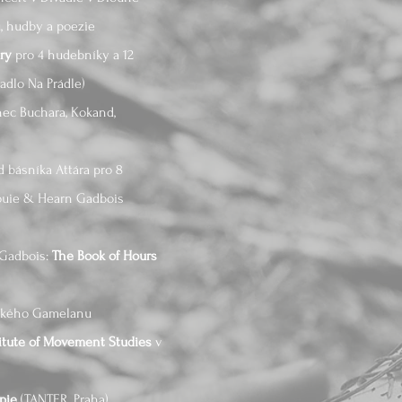
u, hudby a poezie
ry
pro 4 hudebníky a 12
adlo Na Prádle)
nec Buchara, Kokand,
d básníka Attára pro 8
ouie & Hearn Gadbois
 Gadbois:
The Book of Hours
éského Gamelanu
titute of Movement Studies
v
pie
(TANTER, Praha)