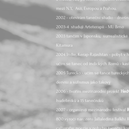
mezi N.Y., Asií, Evropou a Prahou.
2002 - otevírám taneční studio - dneš
2003-4 studuji Arteterapii - MU Brno
2003 tančím v Japonsku, surrealistické
Kitamura
2004 Indie, Kerap-Rajashtan - pobyt v
učím se tanec od indických Romů - kas
2005 Turecko - učím se tance tureckýc
dervíši a súfismus jako takový
2006 - tvořím mezinárodní projekt
Hed
hudebníků a 15 tanečníků
2007 - organizuji mezinárodní festival
R
800.výročí narození Jallaledina Balkhí
calligrafie, poezie v pohybu, taneční k