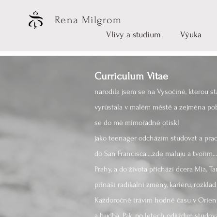
Rena Milgrom
Vlivy a studium
Výuka
Curriculum Vitae
narodila jsem se na Vysočině, kterou stá
vyrůstala v malém městě a zejména pob
se do mě mimořádně otiskl
jako teenager odcházím studovat a prac
do San Francisca....zde maluju a tvořím.
Prahy, a do života přichází dcera Mia. T
přináší radikální změny, kariéru, rozkla
Každoročně trávím hodně času v Orient
a hudba. Pak, po letech odjíždím studo