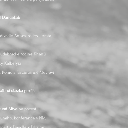
ní
DanceLab
 divadlo Annes Folles - Arata
 hudebnické rodině Khanů,
ty Kalbelyia
h Romů a fascinují mě Mevlevi
vábná stezka
pro 12
umi Alive
na počest
 Rúmího: konference v NM,
oncert v Divadle v Dlouhé