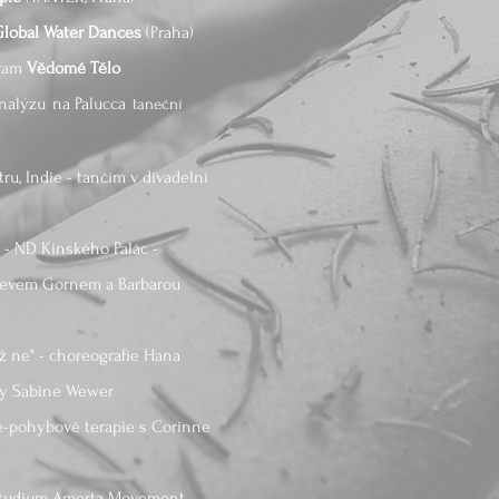
Global Water Dances
(Praha)
gram
Vědomé Tělo
nalýzu
na Palucca
taneční
ru, Indie - tančím v divadelní
a - ND Kinského Palác -
Stevem Gornem a Barbarou
yž ne" - choreografie Hana
zy Sabine Wewer
ně-pohybové terapie s Corinne
- studium Amerta Movement -