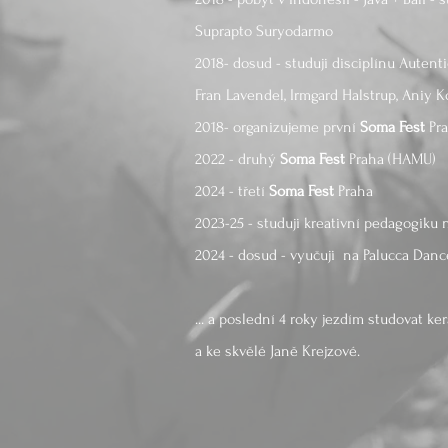
Suprapto Suryodarmo
2018- dosud - studuji disciplínu Auten
Fran Lavendel, Irmgard Halstrup, Aniy 
2018- organizujeme první
Soma Fest
Pra
2022 - druhý
Soma Fest
Praha (HAMU)
2024 - třetí
Soma Fest
Praha
2023-25 - studuji kreativní pedagogik
2024 - dosud - vyučuji na Palucca Dan
... a poslední 4 roky jezdím studovat k
a ke skvělé Janě Krejzové.