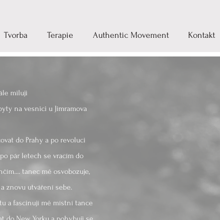
Tvorba
Terapie
Authentic Movement
Kontakt
le miluji
yty na vesnici u Jimramova
ovat do Prahy a po revoluci
..po pár letech se vracím do
ančím.... tanec mě osvobozuje,
d a znovu utváření sebe.
u a fascinují mě místní tance
vat do New Yorku a pohybuji se