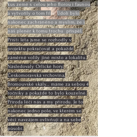
kus země s celou jeho florou i faunou
a vytvořily o tom fil
m.
Údolí bylo
nakonec zachráněno a myslím, že i
náš plenér k tomu trochu přispěl.
Příští léta jsme se rozhodly v
projektu pokračovat a pokaždé
záměrně volily jiné místo a lokalitu.
Následovaly Orlické hory,
Českomoravská vrchovina,
Bromouvské skály... máme za sebou 4
ročníky a pokaždé to bylo kouzelné.
Příroda léčí nás a my přírodu. Je to
nakonec jedno pole, ve kterém se
věci navzájem ovlivňují a na sebe
působí.