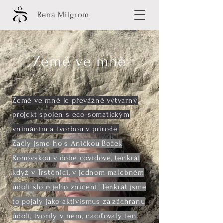
Rena Milgrom
Země ve mně
Země ve mně je převážně výtvarný
projekt spojen s eco-somatickým
vnímáním a tvorbou v přírodě.
Začly jsme ho s Aničkou Boček
Ronovskou v době covidové, tenkrát
když v Trstěnici, v jednom malebném
údolí šlo o jeho zničení. Tenkrát jsme
to pojaly jako aktivismus za záchranu
údolí, tvořily v něm, naciťovaly ten