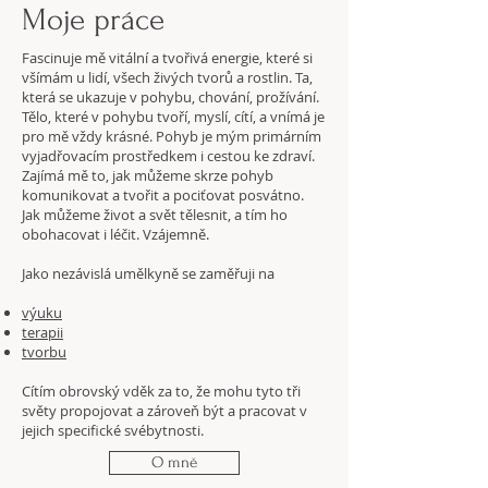
Moje práce
Fascinuje mě vitální a tvořivá energie, které si
všímám u lidí, všech živých tvorů a rostlin. Ta,
která se ukazuje v pohybu, chování, prožívání.
Tělo, které v pohybu tvoří, myslí, cítí, a vnímá je
pro mě vždy krásné. Pohyb je mým primárním
vyjadřovacím prostředkem i cestou ke zdraví.
Zajímá mě to, jak můžeme skrze pohyb
komunikovat a tvořit a pociťovat posvátno.
Jak můžeme život a svět tělesnit, a tím ho
obohacovat i léčit. Vzájemně.
Jako nezávislá umělkyně se zaměřuji na
výuku
terapii
tvorbu
Cítím obrovský vděk za to, že mohu tyto tři
světy propojovat a zároveň být a pracovat v
jejich specifické svébytnosti.
O mně