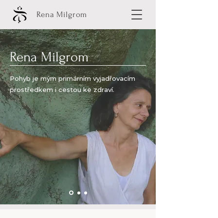
Rena Milgrom
Rena Milgrom
Pohyb je mým primárním vyjadřovacím
prostředkem i cestou ke zdraví.